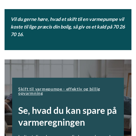
Vil du gerne høre, hvad et skift til en varmepumpe vil
koste til lige præcis din bolig, så giv os et kald på
70 26
70 16.
Skift til varmepumpe - effektiv og billig
opvarmning
Se, hvad du kan spare på
varmeregningen