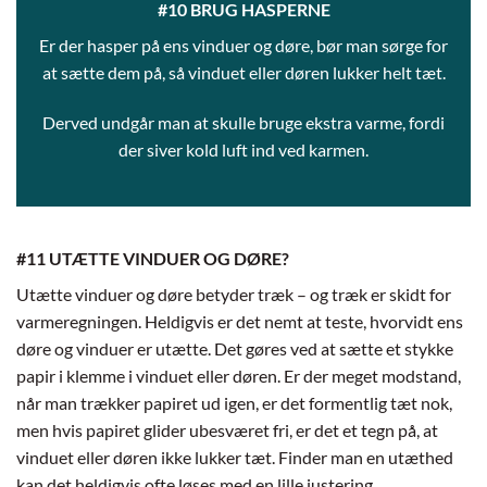
#10 BRUG HASPERNE
Er der hasper på ens vinduer og døre, bør man sørge for
at sætte dem på, så vinduet eller døren lukker helt tæt.
Derved undgår man at skulle bruge ekstra varme, fordi
der siver kold luft ind ved karmen.
#11 UTÆTTE VINDUER OG DØRE?
Utætte vinduer og døre betyder træk – og træk er skidt for
varmeregningen. Heldigvis er det nemt at teste, hvorvidt ens
døre og vinduer er utætte. Det gøres ved at sætte et stykke
papir i klemme i vinduet eller døren. Er der meget modstand,
når man trækker papiret ud igen, er det formentlig tæt nok,
men hvis papiret glider ubesværet fri, er det et tegn på, at
vinduet eller døren ikke lukker tæt. Finder man en utæthed
kan det heldigvis ofte løses med en lille justering.