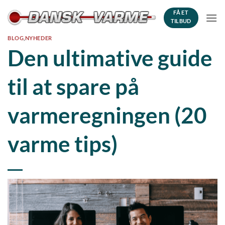
Fortsæt
FÅ ET
til
TILBUD
indhold
BLOG
,
NYHEDER
Den ultimative guide
til at spare på
varmeregningen (20
varme tips)