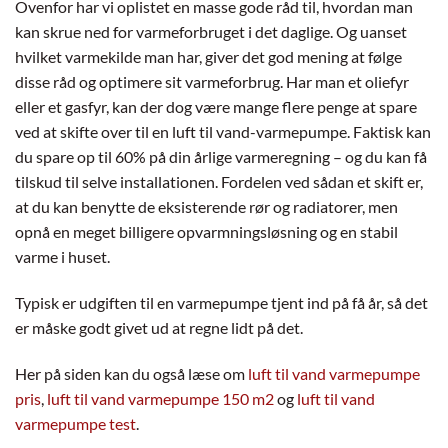
Ovenfor har vi oplistet en masse gode råd til, hvordan man
kan skrue ned for varmeforbruget i det daglige. Og uanset
hvilket varmekilde man har, giver det god mening at følge
disse råd og optimere sit varmeforbrug. Har man et oliefyr
eller et gasfyr, kan der dog være mange flere penge at spare
ved at skifte over til en luft til vand-varmepumpe. Faktisk kan
du spare op til 60% på din årlige varmeregning – og du kan få
tilskud til selve installationen. Fordelen ved sådan et skift er,
at du kan benytte de eksisterende rør og radiatorer, men
opnå en meget billigere opvarmningsløsning og en stabil
varme i huset.
Typisk er udgiften til en varmepumpe tjent ind på få år, så det
er måske godt givet ud at regne lidt på det.
Her på siden kan du også læse om
luft til vand varmepumpe
pris
,
luft til vand varmepumpe 150 m2
og
luft til vand
varmepumpe test
.