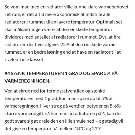
Selvom man med en radiator ville kunne klare varmebehovet
i et rum, er det altid mere økonomisk at indstille alle
radiatorer i rummet til en lavere temperatur. Optimalt set
skal målsætningen være, at den ønskede temperatur
divideres med antallet af radiatorer i rummet. Dvs. at fire
radiatorer, der hver afgiver 25% af den ønskede varme i
rummet, er en bedre løsning end at have en radiator til at
trække hele læsset.
#4 SÆNK TEMPERATUREN 1 GRAD OG SPAR 5% PÅ
VARMEREGNINGEN.
Ved at skrue ned for termostatventilen og sænke
temperaturen med 1 grad, kan man spare op til 5% af
varmeregningen. Hver streg på ventilen betyder en 5-6%
større varmeudgift, så har man fx radiatoren på 4, kan det
godt svare sig at dreje den en lille smule ned – og stadig vil
det give en temperatur på mellem 18°C og 21°C.