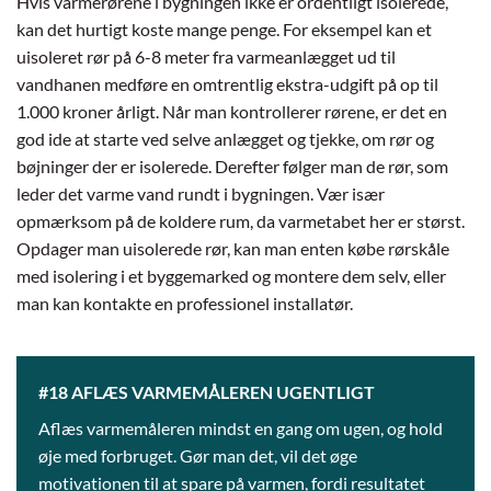
Hvis varmerørene i bygningen ikke er ordentligt isolerede,
kan det hurtigt koste mange penge. For eksempel kan et
uisoleret rør på 6-8 meter fra varmeanlægget ud til
vandhanen medføre en omtrentlig ekstra-udgift på op til
1.000 kroner årligt. Når man kontrollerer rørene, er det en
god ide at starte ved selve anlægget og tjekke, om rør og
bøjninger der er isolerede. Derefter følger man de rør, som
leder det varme vand rundt i bygningen. Vær især
opmærksom på de koldere rum, da varmetabet her er størst.
Opdager man uisolerede rør, kan man enten købe rørskåle
med isolering i et byggemarked og montere dem selv, eller
man kan kontakte en professionel installatør.
#18 AFLÆS VARMEMÅLEREN UGENTLIGT
Aflæs varmemåleren mindst en gang om ugen, og hold
øje med forbruget. Gør man det, vil det øge
motivationen til at spare på varmen, fordi resultatet