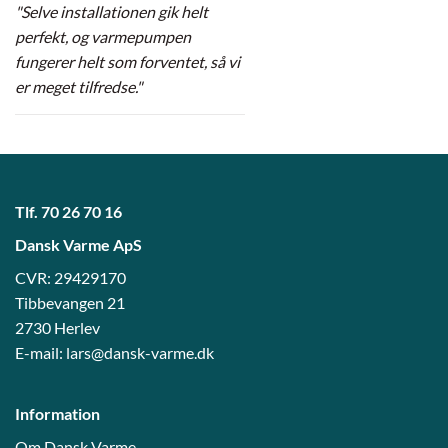
"Selve installationen gik helt
perfekt, og varmepumpen
fungerer helt som forventet, så vi
er meget tilfredse."
Tlf.
70 26 70 16
Dansk Varme ApS
CVR: 29429170
Tibbevangen 21
2730 Herlev
E-mail:
lars@dansk-varme.dk
Information
Om Dansk Varme