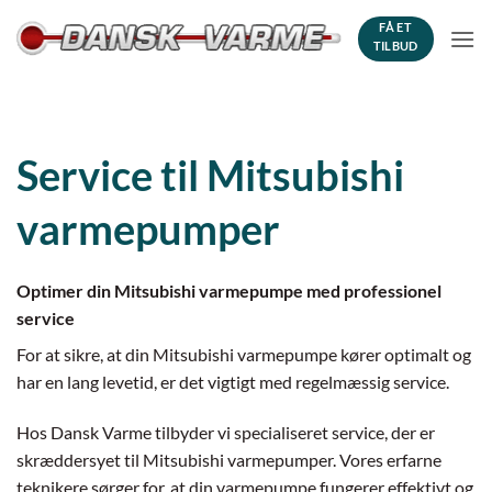
Fortsæt
FÅ ET
til
TILBUD
indhold
Service til Mitsubishi
varmepumper
Optimer din Mitsubishi varmepumpe med professionel
service
For at sikre, at din Mitsubishi varmepumpe kører optimalt og
har en lang levetid, er det vigtigt med regelmæssig service.
Hos Dansk Varme tilbyder vi specialiseret service, der er
skræddersyet til Mitsubishi varmepumper. Vores erfarne
teknikere sørger for, at din varmepumpe fungerer effektivt og