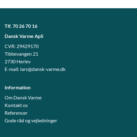
Tlf.
70 26 70 16
Dansk Varme ApS
CVR: 29429170
Tibbevangen 21
2730 Herlev
E-mail:
lars@dansk-varme.dk
Information
Om Dansk Varme
Kontakt os
Referencer
Gode råd og vejledni
nger