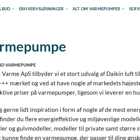
ILBUD
ERHVERVSLØSNINGER
ALT OM VARMEPUMPER
SERV
 varmepumpe
VAND VARMEPUMPE
Varme ApS tilbyder vi et stort udvalg af Daikin luft
++ mærket og ved at have nogle af markedets højeste
ktive priser på varmepumper, ligesom vi leverer en hur
ig gerne lidt inspiration i form af nogle af de mest ene
inder du flere energieffektive og miljøvenlige model
r og gulvmodeller, modeller til private samt større sy
 kunne finde en varmepumpe, der passer til dine ønsker