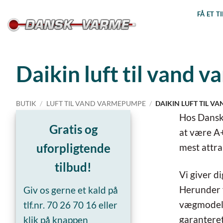
Fortsæt
FÅ ET T
til
indhold
Daikin luft til vand
BUTIK
/
LUFT TIL VAND VARMEPUMPE
/
DAIKIN LUFT TIL 
Hos Dansk 
Gratis og
at være A+
uforpligtende
mest attra
tilbud!
Vi giver d
Herunder f
Giv os gerne et kald på
vægmodelle
tlf.nr.
70 26 70 16
eller
garanteret
klik på knappen