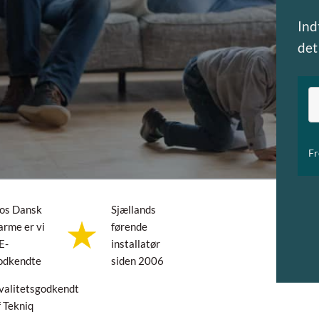
Ind
det
NÆSTE
Fr
os Dansk
Sjællands
arme er vi
førende
E-
installatør
odkendte
siden 2006
valitetsgodkendt
f Tekniq