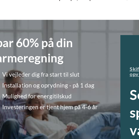
par 60% på din
armeregning
Skif
Vi vejleder dig fra start til slut
opv
Installation og oprydning - på 1 dag
S
Mulighed for energitilskud
Investeringen er tjent hjem på 4-6 år
s
v