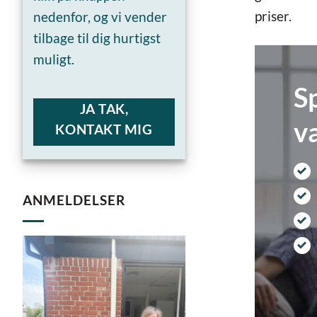
priser.
nedenfor, og vi vender
tilbage til dig hurtigst
muligt.
S
JA TAK,
v
KONTAKT MIG
ANMELDELSER