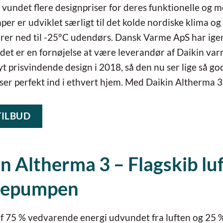
 vundet flere designpriser for deres funktionelle og
r er udviklet særligt til det kolde nordiske klima og
rer ned til -25°C udendørs. Dansk Varme ApS har ig
 det er en fornøjelse at være leverandør af Daikin v
nyt prisvindende design i 2018, så den nu ser lige så g
ser perfekt ind i ethvert hjem. Med Daikin Altherma 3 
TILBUD
n Altherma 3 – Flagskib luf
mepumpen
f 75 % vedvarende energi udvundet fra luften og 25 % 