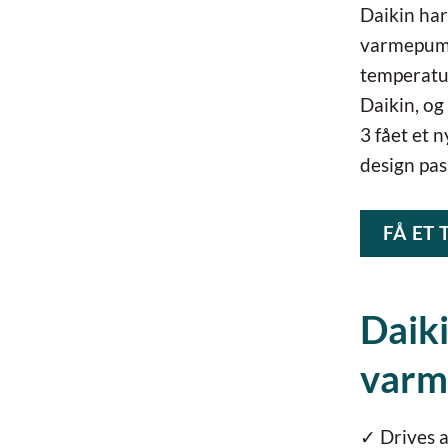
Daikin har
varmepumpe
temperatu
Daikin, og
3 fået et 
design pas
FÅ ET 
Daiki
var
✓ Drives a