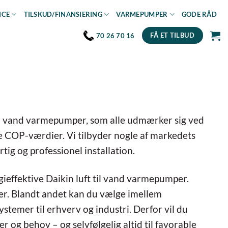
ICE
TILSKUD/FINANSIERING
VARMEPUMPER
GODE RÅD
FÅ ET TILBUD
70 26 70 16
 til vand varmepumper, som alle udmærker sig ved
 COP-værdier. Vi tilbyder nogle af markedets
tig og professionel installation.
rgieffektive Daikin luft til vand varmepumper.
ler. Blandt andet kan du vælge imellem
stemer til erhverv og industri. Derfor vil du
 og behov – og selvfølgelig altid til favorable