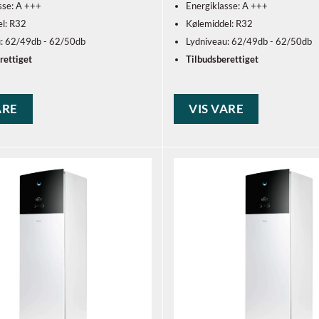
sse: A +++
Energiklasse: A +++
l: R32
Kølemiddel: R32
u: 62/49db - 62/50db
Lydniveau: 62/49db - 62/50db
rettiget
Tilbudsberettiget
ARE
VIS VARE