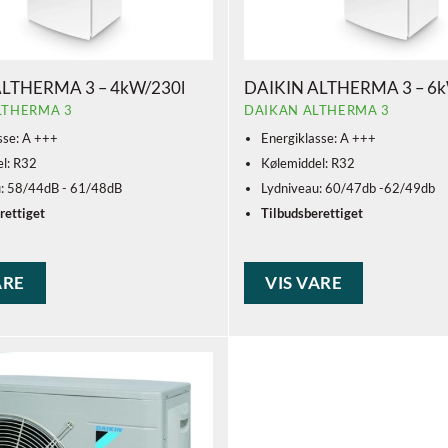
ALTHERMA 3 – 4kW/230l
DAIKIN ALTHERMA 3 – 6k
LTHERMA 3
DAIKAN ALTHERMA 3
sse: A +++
Energiklasse: A +++
l: R32
Kølemiddel: R32
u: 58/44dB - 61/48dB
Lydniveau: 60/47db -62/49db
rettiget
Tilbudsberettiget
ARE
VIS VARE