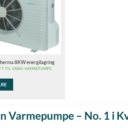
therma 8KW energilagring
UFT TIL VAND VARMEPUMPE
ARE
n Varmepumpe – No. 1 i Kv