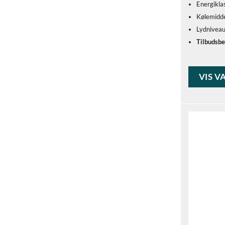
Energikla
Kølemidde
Lydnivea
Tilbudsbe
VIS V