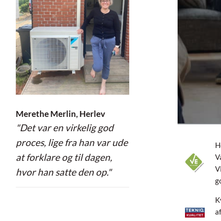
Merethe Merlin, Herlev
"Det var en virkelig god
proces, lige fra han var ude
H
at forklare og til dagen,
V
V
hvor han satte den op."
g
K
a