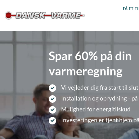
Fortsæt
FÅ ET T
til
indhold
Spar 60% på din
varmeregning
Vi vejleder dig fra start til slut
Installation og oprydning - på
Mulighed for energitilskud
Investeringen er tjent hjem på