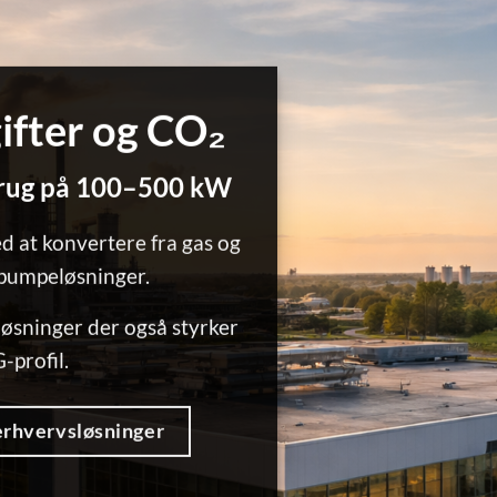
ifter og CO₂
brug på 100–500 kW
 at konvertere fra gas og
epumpeløsninger.
løsninger der også styrker
-profil.
erhvervsløsninger