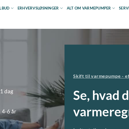
ILBUD
ERHVERVSLØSNINGER
ALT OM VARMEPUMPER
SERV
Skift til varmepumpe - e
Se, hvad 
 1 dag
varmereg
 4-6 år