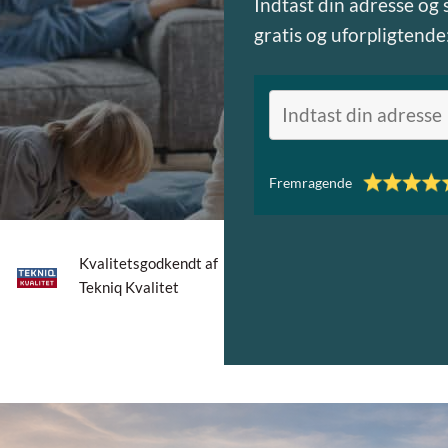
Indtast din adresse og
gratis og uforpligtende
NÆSTE
Fremragende
Kvalitetsgodkendt af
Tekniq Kvalitet