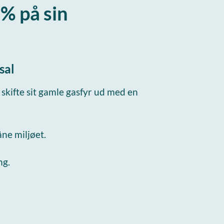
% på sin
sal
 skifte sit gamle gasfyr ud med en
åne miljøet.
ng.