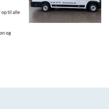
op til alle
ion og