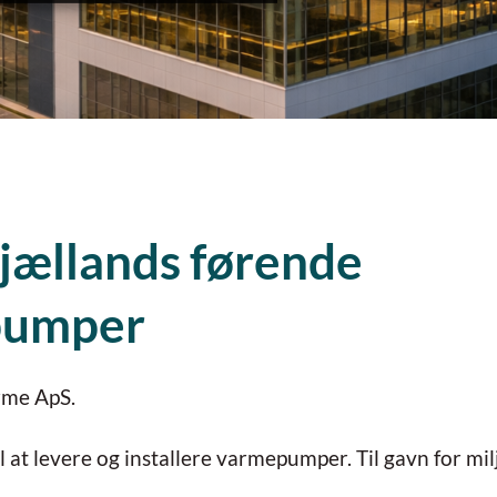
jællands førende
pumper
rme ApS.
 at levere og installere varmepumper. Til gavn for mi