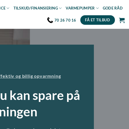
ICE
TILSKUD/FINANSIERING
VARMEPUMPER
GODE RÅD
FÅ ET TILBUD
70 26 70 16
ffektiv og billig opvarmning
du kan spare på
ningen