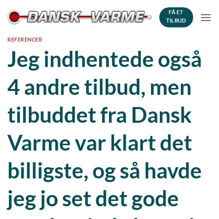
Fortsæt
FÅ ET
til
TILBUD
indhold
REFERENCER
Jeg indhentede også
4 andre tilbud, men
tilbuddet fra Dansk
Varme var klart det
billigste, og så havde
jeg jo set det gode