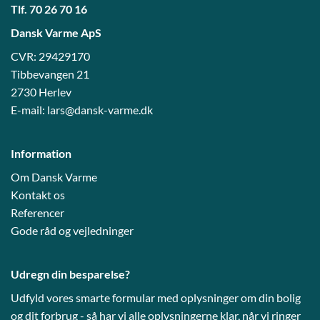
Tlf.
70 26 70 16
Dansk Varme ApS
CVR: 29429170
Tibbevangen 21
2730 Herlev
E-mail:
lars@dansk-varme.dk
Information
Om Dansk Varme
Kontakt os
Referencer
Gode råd og vejledni
nger
Udregn din besparelse?
Udfyld vores smarte formular med oplysninger om din bolig
og dit forbrug - så har vi alle oplysningerne klar, når vi ringer