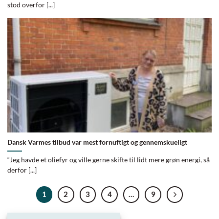
stod overfor [...]
Dansk Varmes tilbud var mest fornuftigt og gennemskueligt
“Jeg havde et oliefyr og ville gerne skifte til lidt mere grøn energi, så
derfor [...]
1
2
3
4
…
9