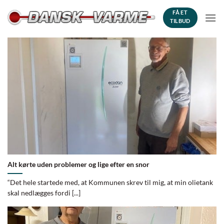
Fortsæt
FÅ ET
til
TILBUD
indhold
Alt kørte uden problemer og lige efter en snor
“Det hele startede med, at Kommunen skrev til mig, at min olietank
skal nedlægges fordi [...]