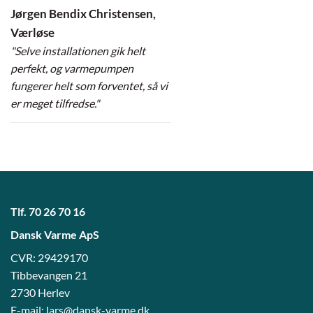
Jørgen Bendix Christensen,
Værløse
"Selve installationen gik helt
perfekt, og varmepumpen
fungerer helt som forventet, så vi
er meget tilfredse."
Tlf.
70 26 70 16
Dansk Varme ApS
CVR: 29429170
Tibbevangen 21
2730 Herlev
E-mail:
lars@dansk-varme.dk