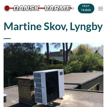
Fortsæt
FÅ ET
til
TILBUD
indhold
Martine Skov, Lyngby