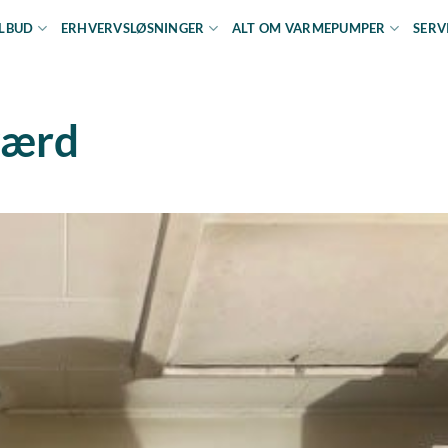
ILBUD
ERHVERVSLØSNINGER
ALT OM VARMEPUMPER
SERV
værd