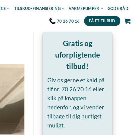
ICE
TILSKUD/FINANSIERING
VARMEPUMPER
GODE RÅD
FÅ ET TILBUD
70 26 70 16
Gratis og
uforpligtende
tilbud!
Giv os gerne et kald på
tlf.nr.
70 26 70 16
eller
klik på knappen
nedenfor, og vi vender
tilbage til dig hurtigst
muligt.