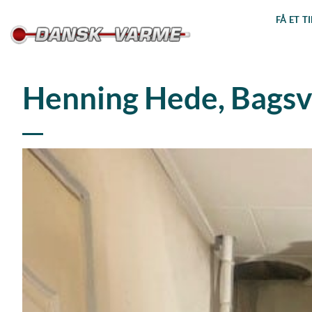
Fortsæt
FÅ ET T
til
indhold
Henning Hede, Bags