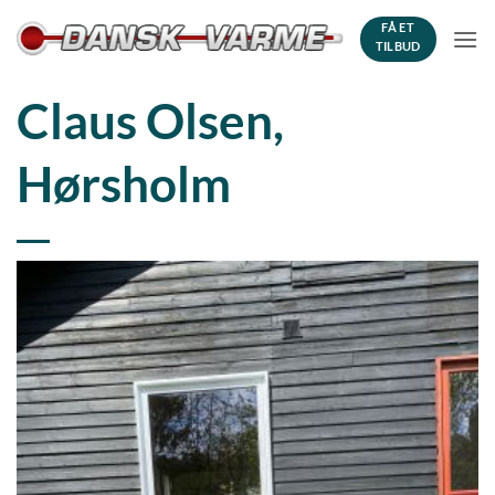
Fortsæt
FÅ ET
til
TILBUD
indhold
Claus Olsen,
Hørsholm