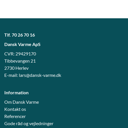
Tlf.
70 26 70 16
Dansk Varme ApS
CVR: 29429170
Tibbevangen 21
2730 Herlev
E-mail:
lars@dansk-varme.dk
Information
Om Dansk Varme
Kontakt os
Referencer
Gode råd og vejledni
nger