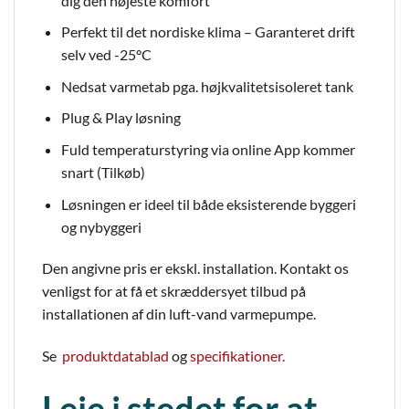
dig den højeste komfort
Perfekt til det nordiske klima – Garanteret drift
selv ved -25°C
Nedsat varmetab pga. højkvalitetsisoleret tank
Plug & Play løsning
Fuld temperaturstyring via online App kommer
snart (Tilkøb)
Løsningen er ideel til både eksisterende byggeri
og nybyggeri
Den angivne pris er ekskl. installation. Kontakt os
venligst for at få et skræddersyet tilbud på
installationen af din luft-vand varmepumpe.
Se
produktdatablad
og
specifikationer.
Leje i stedet for at