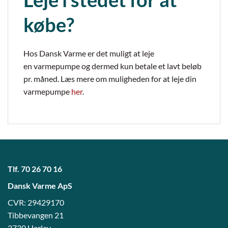
købe?
Hos Dansk Varme er det muligt at leje
en varmepumpe og dermed kun betale et lavt beløb
pr. måned. Læs mere om muligheden for at leje din
varmepumpe
her
.
Tlf.
70 26 70 16
Dansk Varme ApS
CVR: 29429170
Tibbevangen 21
2730 Herlev