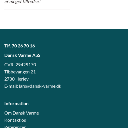
er meget tilfredse."
Tlf.
70 26 70 16
Dansk Varme ApS
CVR: 29429170
Tibbevangen 21
2730 Herlev
E-mail:
lars@dansk-varme.dk
Information
Om Dansk Varme
Kontakt os
Referencer