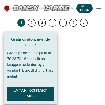
Fortsæt
FÅ ET
til
TILBUD
indhold
1
2
3
4
…
8
Gratis og uforpligtende
tilbud!
Giv os gerne et kald på tlf.nr.
70 26 70 16
eller klik på
knappen nedenfor, og vi
vender tilbage til dig hurtigst
muligt.
JA TAK, KONTAKT
MIG