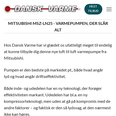
Fortsæt
FÅ ET
til
TILBUD
indhold
MITSUBISHI MSZ-LN25 - VARMEPUMPEN, DER SLÅR
ALT
Hos Dansk Varme har vi glædet os ufatteligt meget til endelig
at kunne tilbyde dig denne nye luft til luft varmepumpe fra
Mitsubishi.
Pumpen er den bedste på markedet pt., både hvad angår
lyd og hvad angår driftseffektivitet.
Både inde- og udedelen har en ny teknologi, der forøger
effektiviteten markant. Udedelen har bl.a. en ny
kompressorteknologi, men uden at gå på kompromis med de
andre faktorer – og faktisk er den så lydsvag, at den nærmest
ikke kan høres.