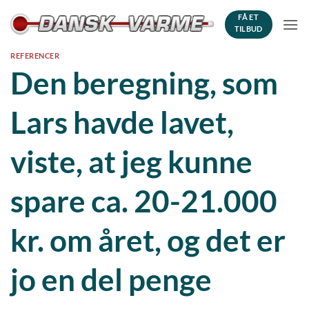
Fortsæt
FÅ ET
til
TILBUD
indhold
REFERENCER
Den beregning, som
Lars havde lavet,
viste, at jeg kunne
spare ca. 20-21.000
kr. om året, og det er
jo en del penge