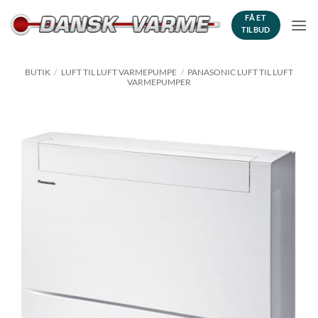
Fortsæt
FÅ ET
til
TILBUD
indhold
BUTIK
/
LUFT TIL LUFT VARMEPUMPE
/
PANASONIC LUFT TIL LUFT
VARMEPUMPER