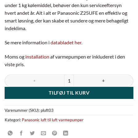
under 1 kg kølemiddel, behøver den kun serviceeftersyn
hvert andet år. Alt i alt er Panasonic Z25UFE en effektiv og
smart løsning, der kan skabe et sundere og mere behageligt
indeklima.
Se mere information i
databladet her
.
Moms og
installation
af varmepumpen er inkluderet i den
viste pris.
Panasonic Z25UFE - Gulvmodel varmepumpe antal
TILFØJ TIL KURV
Varenummer (SKU):
pluft03
Kategori:
Panasonic luft til luft varmepumper