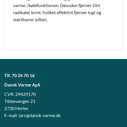
varme-/kølefunktionen. Desuden fjerner OH-
radikaler brint, hvilket effektivt fjerner lugt og
steriliserer luften.
Tlf.
70 26 70 16
Dansk Varme ApS
CVR: 29429170
Tibbevangen 21
2730 Herlev
E-mail:
lars@dansk-varme.dk