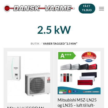
Fortsæt
FÅ ET
til
TILBUD
indhold
2.5 kW
BUTIK
/
VARER TAGGED “2.5 KW”
Mitsubishi MSZ-LN25
og LN35 – luft til luft-