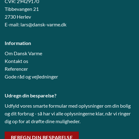
CVR: 29429170
Tibbevangen 21
2730 Herlev
E-mail:
lars@dansk-varme.dk
Information
Om Dansk Varme
Kontakt os
Referencer
Gode råd og vejledni
nger
Udregn din besparelse?
Udfyld vores smarte formular med oplysninger om din bolig
og dit forbrug - så har vi alle oplysningerne klar, når vi ringer
dig op for at drøfte dine muligheder.
BEREGN DIN BESPARELSE