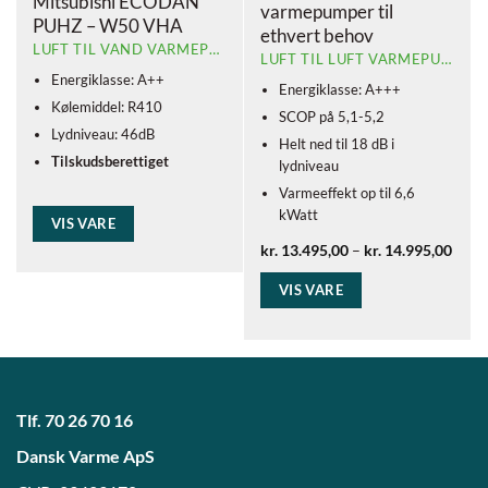
Mitsubishi ECODAN
varmepumper til
PUHZ – W50 VHA
ethvert behov
LUFT TIL VAND VARMEPUMPE
LUFT TIL LUFT VARMEPUMPE
Energiklasse: A++
Energiklasse: A+++
Kølemiddel: R410
SCOP på 5,1-5,2
Lydniveau: 46dB
Helt ned til 18 dB i
Tilskudsberettiget
lydniveau
Varmeeffekt op til 6,6
kWatt
VIS VARE
Prisi
kr.
13.495,00
–
kr.
14.995,00
kr. 1
Dette
til
VIS VARE
vare
kr. 1
har
flere
varianter.
Mulighederne
kan
Tlf.
70 26 70 16
vælges
på
Dansk Varme ApS
varesiden